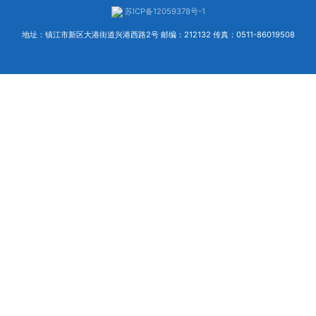
苏ICP备12059378号-1
地址：镇江市新区大港街道兴港西路2号 邮编：212132 传真：0511-86019508