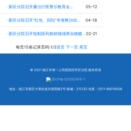
·
新区分院召开廉洁行医警示教育会...
05-12
·
新区分院召开“红包、回扣”专项整治动...
04-18
·
新区分院召开抵制医药购销领域商业贿赂...
02-21
每页15条记录
页码:1/3
首页
下一页
尾页
© 2021 镇江市第一人民医院经开区分院 版本所有
苏ICP备12059378号-1
地址：镇江市新区大港街道兴港西路2号 邮编：212132 传真：0511-86019508