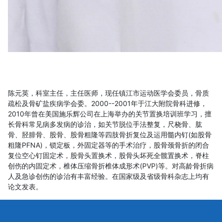
陈元英，科室主任，主任医师，现任镇江市运动医学会委员，骨质
疏松及骨矿盐疾病学会委。2000--2001年于江大附院骨科进修，
2010年曾在美国施乐辉公司在上海举办的关节置换培训班学习，擅
长骨科常见病多发病的诊治，如关节脱位手法整复，尺桡骨、肱
骨、胫腓骨、股骨、股骨粗隆等四肢骨折复位及运用髓内钉(如股骨
粗隆PFNA)，锁定板，外固定器等的手术治疗，股骨颈骨折的闭合
复位空心钉固定术，股骨头置换术，股骨头坏死全髋置换术，脊柱
创伤的内固定术，椎体压缩骨折椎体成形术(PVP)等。对高龄骨折病
人及急诊创伤的诊治有丰富经验。在国家级及省级骨科杂志上均有
论文发表。